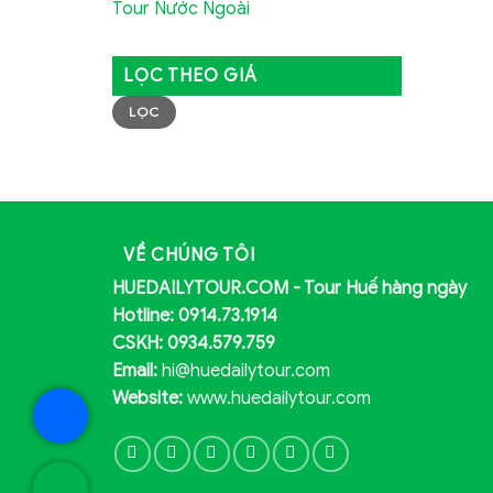
Tour Nước Ngoài
LỌC THEO GIÁ
Giá
Giá
LỌC
thấp
cao
nhất
nhất
VỀ CHÚNG TÔI
HUEDAILYTOUR.COM - Tour Huế hàng ngày
Hotline: 0914.73.1914
CSKH: 0934.579.759
Email:
hi@huedailytour.com
Website:
www.huedailytour.com