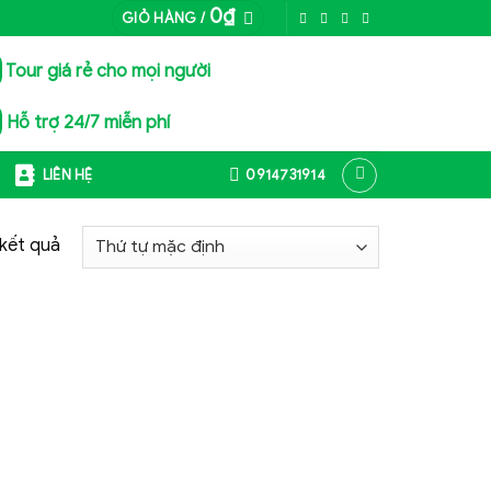
0
₫
GIỎ HÀNG /
Tour giá rẻ cho mọi người
Hỗ trợ 24/7 miễn phí
Ế
LIÊN HỆ
0914731914
 kết quả