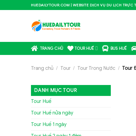
Skip
HUEDAILYTOUR.COM | WEBSITE DỊCH VỤ DU LỊCH TRỰC 
to
content
TRANG CHỦ
TOUR HUẾ
BUS HUẾ
Trang chủ
/
Tour
/
Tour Trong Nước
/
Tour 
DANH MỤC TOUR
Tour Huế
Tour Huế nửa ngày
Tour Huế 1 ngày
Tour Huế 2 ngày 1 đêm