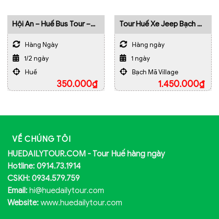
Hội An – Huế Bus Tour –
Tour Huế Xe Jeep Bạch Mã
Hành Trình 4 Điểm Dừng
Village – Đèo Hải Vân –
Biển Lăng Cô
Hàng Ngày
Hàng ngày
1/2 ngày
1 ngày
Huế
Bạch Mã Village
350.000
₫
1.450.000
₫
VỀ CHÚNG TÔI
HUEDAILYTOUR.COM - Tour Huế hàng ngày
Hotline: 0914.73.1914
CSKH: 0934.579.759
Email:
hi@huedailytour.com
Website:
www.huedailytour.com