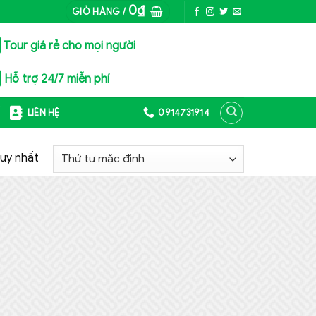
0
₫
GIỎ HÀNG /
Tour giá rẻ cho mọi người
Hỗ trợ 24/7 miễn phí
Ế
LIÊN HỆ
0914731914
duy nhất