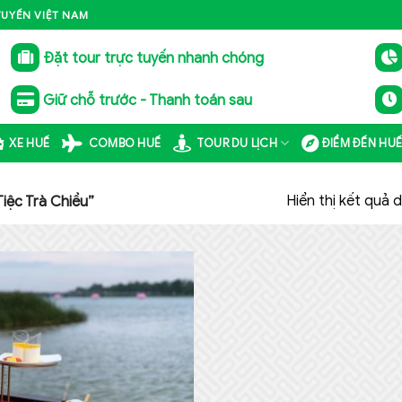
TUYẾN VIỆT NAM
Đặt tour trực tuyến nhanh chóng
Giữ chỗ trước - Thanh toán sau
XE HUẾ
COMBO HUẾ
TOUR DU LỊCH
ĐIỂM ĐẾN HU
Hiển thị kết quả 
iệc Trà Chiều”