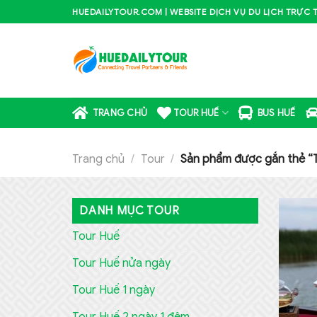
Skip
HUEDAILYTOUR.COM | WEBSITE DỊCH VỤ DU LỊCH TRỰC 
to
content
TRANG CHỦ
TOUR HUẾ
BUS HUẾ
Trang chủ
/
Tour
/
Sản phẩm được gắn thẻ “T
DANH MỤC TOUR
Tour Huế
Tour Huế nửa ngày
Tour Huế 1 ngày
Tour Huế 2 ngày 1 đêm