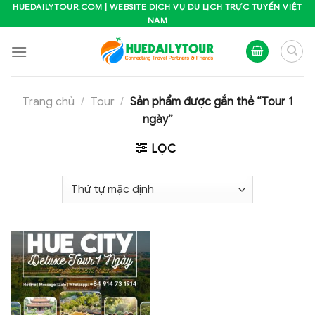
Skip
HUEDAILYTOUR.COM | WEBSITE DỊCH VỤ DU LỊCH TRỰC TUYẾN VIỆT
NAM
to
content
Trang chủ
/
Tour
/
Sản phẩm được gắn thẻ “Tour 1
ngày”
LỌC