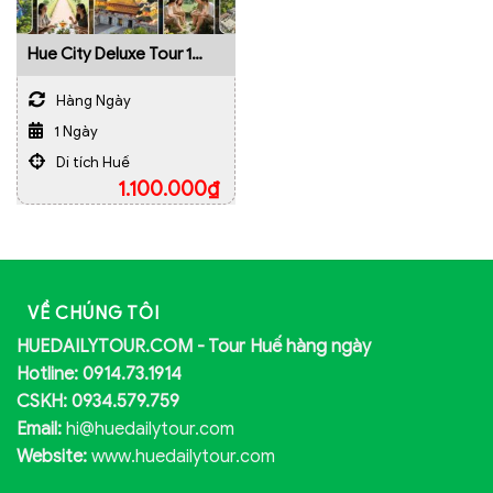
Hue City Deluxe Tour 1
Ngày – Nhóm Nhỏ 12
Khách
Hàng Ngày
1 Ngày
Di tích Huế
1.100.000
₫
VỀ CHÚNG TÔI
HUEDAILYTOUR.COM - Tour Huế hàng ngày
Hotline: 0914.73.1914
CSKH: 0934.579.759
Email:
hi@huedailytour.com
Website:
www.huedailytour.com