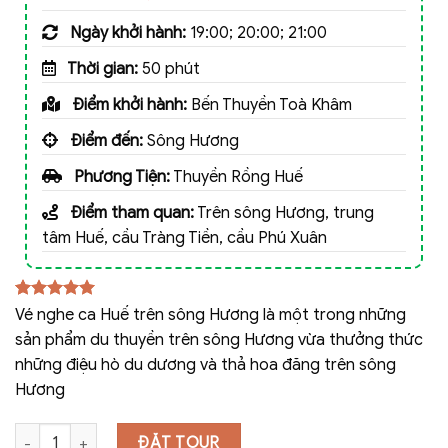
Ngày khởi hành:
19:00; 20:00; 21:00
Thời gian:
50 phút
Điểm khởi hành:
Bến Thuyền Toà Khâm
Điểm đến:
Sông Hương
Phương Tiện:
Thuyền Rồng Huế
Điểm tham quan:
Trên sông Hương, trung
tâm Huế, cầu Tràng Tiền, cầu Phú Xuân
5.00
1
trên 5
Vé nghe ca Huế trên sông Hương là một trong những
dựa trên
sản phẩm du thuyền trên sông Hương vừa thưởng thức
đánh giá
những điệu hò du dương và thả hoa đăng trên sông
Hương
Vé nghe ca Huế trên sông Hương số lượng
ĐẶT TOUR