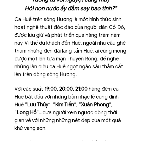
Hỏi non nước ấy đắm say bao tình?”
Ca Huế trên sông Hương là một hình thức sinh
hoạt nghệ thuật độc đáo của người dân Cố Đô,
được lưu giữ và phát triển qua hàng trăm năm
nay. Vì thế du khách đến Huế, ngoài nhu cầu ghé
thăm những đền đài lăng tẩm Huế, ai cũng mong
được một lần tựa mạn Thuyền Rồng, để nghe
những làn điệu ca Huế ngọt ngào sâu thẳm cất
lên trên dòng sông Hương.
Với các suất
19:00, 20:00, 21:00
hàng đêm ca
Huế bắt đầu với những bản nhạc lễ cung đình
Huế “
Lưu Thủy
“, “
Kim Tiền
“, “
Xuân Phong
“,
“
Long Hổ
“…đưa người xem ngược dòng thời
gian về với những những nét đẹp của một quá
khứ vàng son.