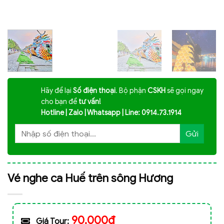
Hãy để lại
Số điện thoại
. Bộ phận
CSKH
sẽ gọi ngay
cho bạn để
tư vấn!
Hotline | Zalo | Whatsapp | Line: 0914.73.1914
Vé nghe ca Huế trên sông Hương
90.000đ
Giá Tour: