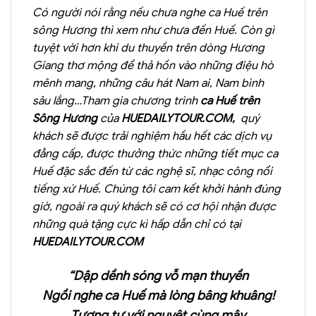
Có người nói rằng nếu chưa nghe ca Huế trên
sông Hương thì xem như chưa đến Huế. Còn gì
tuyệt vời hơn khi du thuyền trên dòng Hương
Giang thơ mộng để thả hồn vào những điệu hò
mênh mang, những câu hát Nam ai, Nam bình
sâu lắng…Tham gia chương trình
ca Huế trên
Sông Hương
của
HUEDAILYTOUR.COM
,
quý
khách sẽ được trải nghiệm hầu hết các dịch vụ
đẳng cấp, được thưởng thức những tiết mục ca
Huế đặc sắc đến từ các nghệ sĩ, nhạc công nổi
tiếng xứ Huế. Chúng tôi cam kết khởi hành đúng
giờ, ngoài ra quý khách sẽ có cơ hội nhận được
những quà tặng cực kì hấp dẫn chỉ có tại
HUEDAILYTOUR.COM
“Dập dềnh sóng vỗ mạn thuyền
Ngồi nghe ca Huế mà lòng bâng khuâng!
Tương tư với nguyệt cùng mây