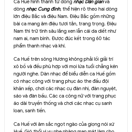
Ca Huế hình thành từ dòng
nhạc Dân gian
và
dòng
nhạc Cung đình
, thể hiện rõ theo hai dòng
lớn điệu Bắc và điệu Nam. Điệu Bắc gồm những
bài ca mang âm điệu tươi tắn, trang trọng. Điệu
Nam thì trữ tình sâu lắng xen lẫn cái da diết như
nam ai, nam bình. Được đúc kết trong 60 tác
phẩm thanh nhạc và khí.
Ca Huế trên sông Hương không phải lối giải trí
xô bồ và đều phù hợp với mọi lứa tuổi chẳng kén
người nghe. Dàn nhạc để biểu diễn ca Huế gồm
có nhạc công với trang phục áo the đầu đội
khăn xếp, chơi các nhạc cụ đàn nhị, đàn nguyệt,
sáo và đàn bầu. Các ca công nữ với trang phục
áo dài truyền thống và chơi các nhạc cụ sanh
loan, sanh tiền.
Ca Huế với âm sắc ngọt ngào của giọng nói xứ
Huế. Gió thổi vi vu nhẹ nhàng man mát làm cho