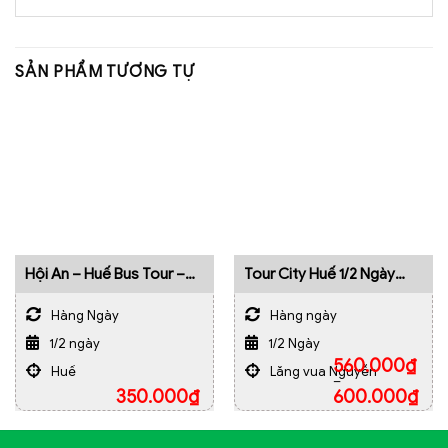
SẢN PHẨM TƯƠNG TỰ
Hội An – Huế Bus Tour –
Tour City Huế 1/2 Ngày
Hành Trình 4 Điểm Dừng
Buổi Chiều
Hàng Ngày
Hàng ngày
1/2 ngày
1/2 Ngày
560.000
₫
Huế
Lăng vua Nguyễn
–
350.000
₫
600.000
₫